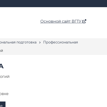
Основной сайт ВГТУ
нальная подготовка
Профессиональная
ий
А
логий
овке
ие