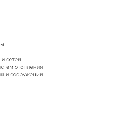
ты
 и сетей
истем отопления
ий и сооружений