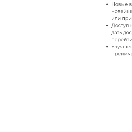
Новые в
новейши
или при
Доступ 
дать до
перейти
Улучшен
преимущ