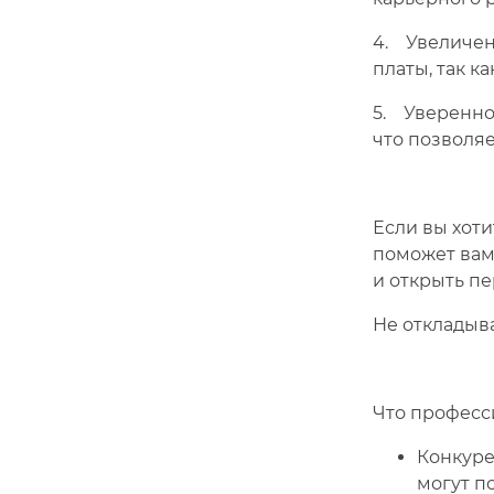
4. Увеличен
платы, так к
5. Увереннос
что позволя
Если вы хоти
поможет вам
и открыть п
Не откладыв
Что професс
Конкуре
могут п