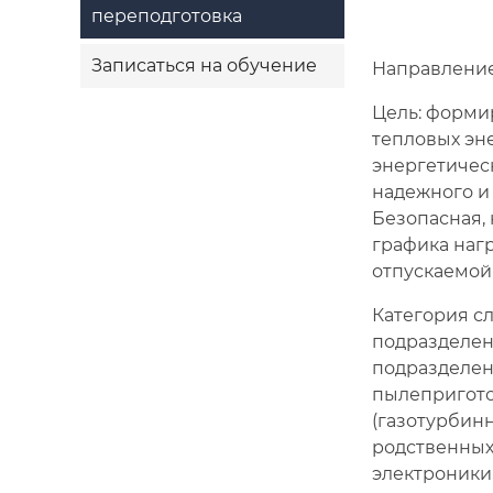
переподготовка
Записаться на обучение
Направление 
Цель: форми
тепловых эн
энергетичес
надежного и
Безопасная,
графика наг
отпускаемой
Категория с
подразделен
подразделен
пылепригото
(газотурбинн
родственных
электроники