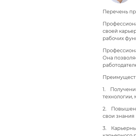
Перечень п
Профессионал
своей карье
рабочих фун
Профессиона
Она позволя
работодател
Преимуществ
1. Получени
технологии,
2. Повышени
свои знания 
3. Карьерны
карьерного 