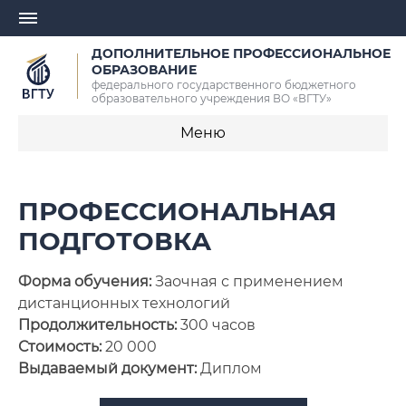
ДОПОЛНИТЕЛЬНОЕ ПРОФЕССИОНАЛЬНОЕ
ОБРАЗОВАНИЕ
федерального государственного бюджетного
образовательного учреждения ВО «ВГТУ»
Меню
Информация
ПРОФЕССИОНАЛЬНАЯ
Документы
ПОДГОТОВКА
Повышение квалификации
Форма обучения:
Заочная с применением
дистанционных технологий
Профессиональная переподготовка
Продолжительность:
300 часов
Стоимость:
20 000
Записаться на обучение
Выдаваемый документ:
Диплом